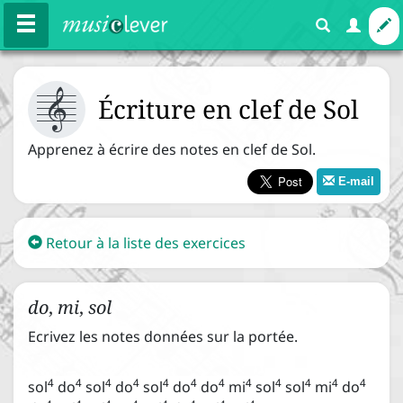



Cours
Exercices
Écriture en clef de Sol
Apprenez à écrire des notes en clef de Sol.
E-mail
Mélodie
Rythme
Harmonie
Expressions
Retour à la liste des exercices



Les bases
do
,
mi
,
sol
Ecrivez les notes données sur la portée.
Le nom des notes


4
4
4
4
4
4
4
4
4
4
4
4
sol
do
sol
do
sol
do
do
mi
sol
sol
mi
do
La portée