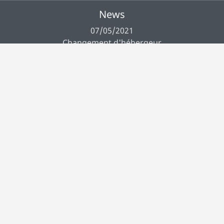
News
07/05/2021
Changement d'hébergeur
Toutes les news
Français
Musiclever
À propos
Crédits
Contact
CGUV
FAQ