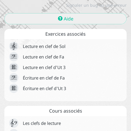






Signaler un bug ou une erreur
La qualification des intervalles






Aide
Le renversement des intervalles

Exercices associés



Lecture en clef de Sol



Lecture en clef de Fa
Contact



Lecture en clef d'Ut 3

À propos


Écriture en clef de Fa



Écriture en clef d'Ut 3
News
CGUV
Cours associés


Les clefs de lecture
S'inscrire