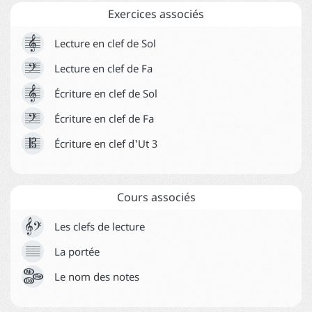
Exercices associés
Aide



Lecture en clef de Sol



Lecture en clef de Fa



Écriture en clef de Sol



Écriture en clef de Fa



Écriture en clef d'Ut 3
Cours associés


Les clefs de lecture





La portée
Le nom des notes