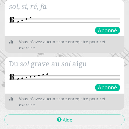






sol
,
si
,
ré
,
fa
La qualification des intervalles






Le renversement des intervalles

Abonné
Vous n'avez aucun score enregistré pour cet
exercice.
Contact
Du
sol
grave au
sol
aigu
À propos
Abonné
News
Vous n'avez aucun score enregistré pour cet
exercice.
CGUV
Aide
S'inscrire