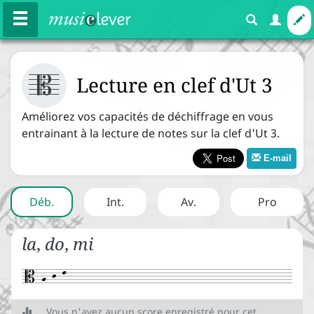



Cours
Exercices
Lecture en clef d'Ut 3
Améliorez vos capacités de déchiffrage en vous
entrainant à la lecture de notes sur la clef d'Ut 3.
Mélodie
Rythme
Harmonie
E-mail
Expressions
Déb
.
Int
.
Av
.
Pro



Les bases
la
,
do
,
mi
Le nom des notes


La portée
Vous n'avez aucun score enregistré pour cet