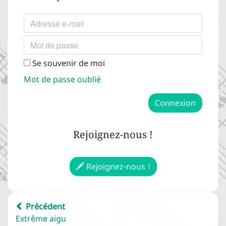


Les clefs de lecture
Adresse e-mail
Mot de passe
Les altérations


Se souvenir de moi
Les altérations
Mot de passe oublié




Connexion
Les altérations accidentelles





L'armure et les altérations
Rejoignez-nous !
constitutives
Les intervalles
Rejoignez-nous !




Les tons et les demi-tons
½




Précédent
Les intervalles
Extrême aigu
