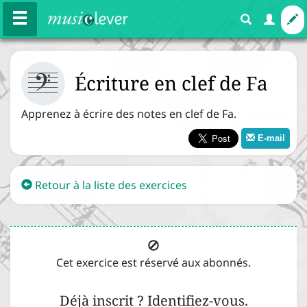



Cours
Exercices
Écriture en clef de Fa
Apprenez à écrire des notes en clef de Fa.
E-mail
Mélodie
Rythme
Harmonie
Expressions
Retour à la liste des exercices



Les bases
Cet exercice est réservé aux abonnés.
Le nom des notes


Déjà inscrit ? Identifiez-vous.
La portée