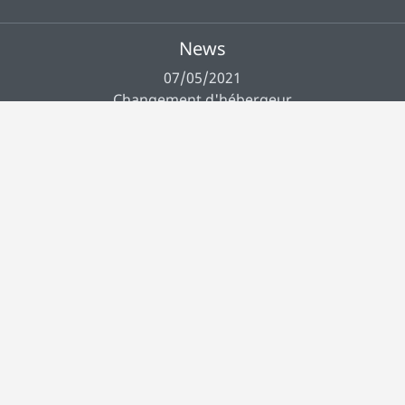
News
07/05/2021
Changement d'hébergeur
Toutes les news
Français
Musiclever
À propos
Crédits
Contact
CGUV
FAQ