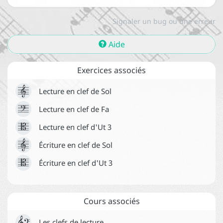






La qualification des intervalles

Signaler un bug ou une erreur





Le renversement des intervalles
Aide

Exercices associés



Lecture en clef de Sol
Contact



Lecture en clef de Fa



À propos
Lecture en clef d'Ut 3



Écriture en clef de Sol

News


Écriture en clef d'Ut 3
CGUV
Cours associés

S'inscrire
Les clefs de lecture